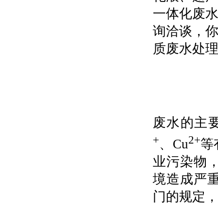
一体化废
询洽谈，
废水的主
+
2+
、Cu
等
业污染物
境造成严