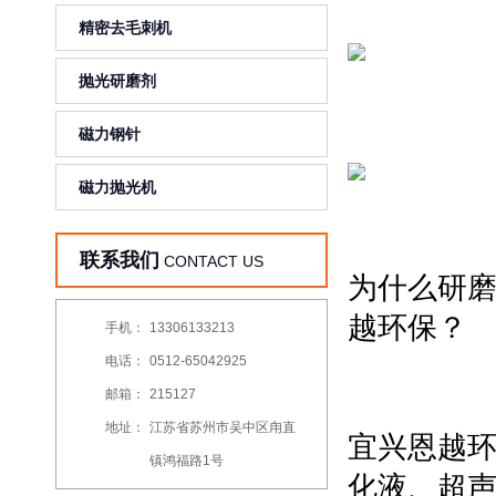
精密去毛刺机
抛光研磨剂
磁力钢针
磁力抛光机
联系我们
CONTACT US
为什么研
手机：
13306133213
电话：
0512-65042925
邮箱：
215127
地址：
江苏省苏州市吴中区甪直
宜兴恩越
镇鸿福路1号
化液、超