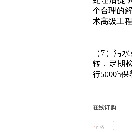
处理后提
个合理的解
术高级工
（
7
）污水
转，定期
行
5000h
保
在线订购
＊
姓名